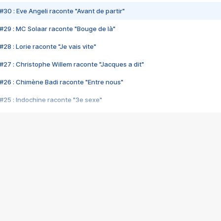
#30 : Eve Angeli raconte "Avant de partir"
#29 : MC Solaar raconte "Bouge de là"
28 : Lorie raconte "Je vais vite"
#27 : Christophe Willem raconte "Jacques a dit"
#26 : Chimène Badi raconte "Entre nous"
#25 : Indochine raconte "3e sexe"
#24 : Zaho raconte "C'est chelou"
#23 : Patrick Bruel raconte "Au café des délices"
#22 : Kyo raconte "Le chemin"
#21 : Nolwenn Leroy raconte "Cassé"
#20 : Patrick Hernandez raconte "Born to be alive"
#19 : Lorie raconte "Près de moi"